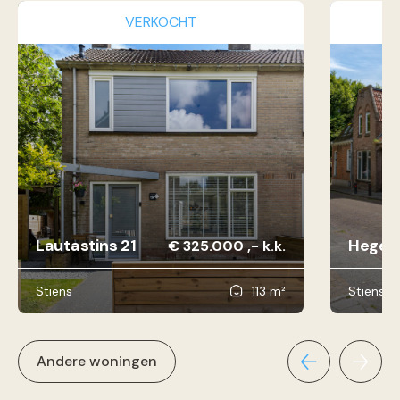
VERKOCHT
Lautastins 21
Hegebu
€ 325.000 ,- k.k.
Stiens
113 m²
Stiens
Andere woningen