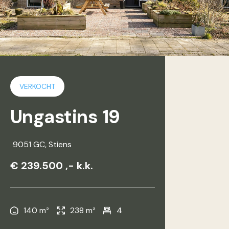
VERKOCHT
Ungastins 19
9051 GC
, Stiens
€ 239.500 ,- k.k.
140 m²
238 m²
4