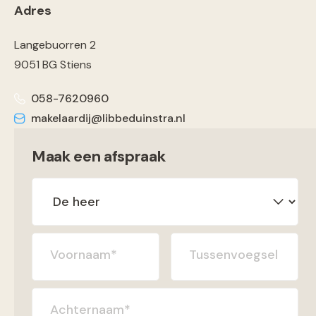
Adres
Langebuorren 2
9051 BG Stiens
058-7620960
makelaardij@libbeduinstra.nl
Maak een afspraak
Voornaam
*
Tussenvoegsel
Achternaam
*