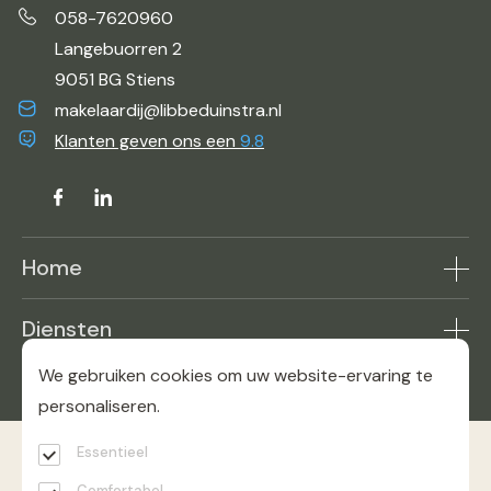
058-7620960
Langebuorren 2
9051 BG Stiens
makelaardij@libbeduinstra.nl
Klanten geven ons een
9.8
Home
Aanbod
Diensten
Makelaar in de buurt
Woning verkopen
Reviews
We gebruiken cookies om uw website-ervaring te
Contact
Woning kopen
personaliseren.
Bekijk onze Funda pagina
Over ons
Woning taxaties
Essentieel
Contact opnemen
Werkgebied
© 2026 Makelaardij Libbe Duinstra
Privacyverklaring
Comfortabel