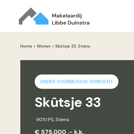
Home
>
Wonen
>
Skûtsje 33, Stiens
ONDER VOORBEHOUD VERKOCHT
Skûtsje 33
9051 PS
, Stiens
€ 575.000 ,- k.k.