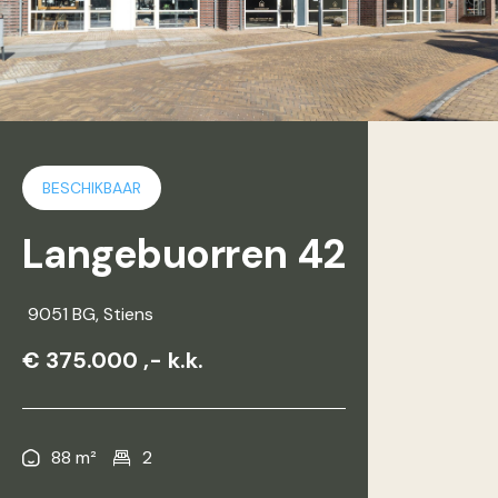
BESCHIKBAAR
Langebuorren 42
9051 BG
, Stiens
€ 375.000 ,- k.k.
88 m²
2