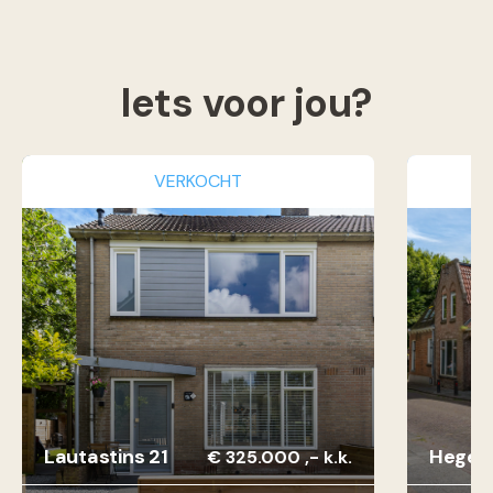
Iets voor jou?
VERKOCHT
Lautastins 21
Hegebu
€ 325.000 ,- k.k.