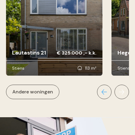
Lautastins 21
Hegebu
€ 325.000 ,- k.k.
Stiens
113 m²
Stiens
Andere woningen