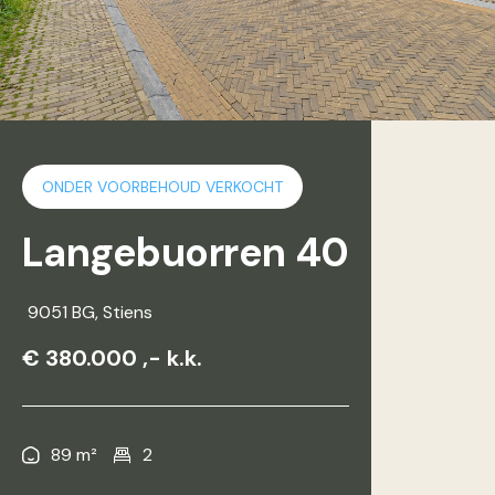
ONDER VOORBEHOUD VERKOCHT
Langebuorren 40
9051 BG
, Stiens
€ 380.000 ,- k.k.
89 m²
2