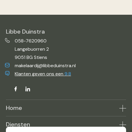
Libbe Duinstra
058-7620960
Langebuorren 2
9051 BG Stiens
makelaardij@libbeduinstra.nl
Klanten geven ons een
9.8
Home
Aanbod
Diensten
Makelaar in de buurt