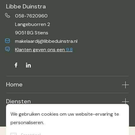
Libbe Duinstra
058-7620960
Langebuorren 2
9051 BG Stiens
makelaardij@libbeduinstra.nl
Klanten geven ons een
9.8
Home
Aanbod
Diensten
Makelaar in de buurt
Woning verkopen
Reviews
We gebruiken cookies om uw website-ervaring te
Contact
Woning kopen
personaliseren.
Bekijk onze Funda pagina
Over ons
Woning taxaties