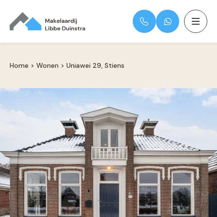
Home
>
Wonen
>
Uniawei 29, Stiens