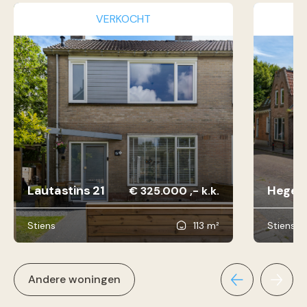
VERKOCHT
Lautastins 21
Hegebu
€ 325.000 ,- k.k.
Stiens
113 m²
Stiens
Andere woningen