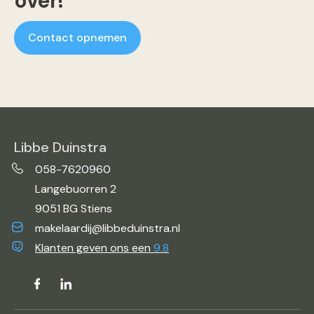
over!
Contact opnemen
Libbe Duinstra
058-7620960
Langebuorren 2
9051 BG Stiens
makelaardij@libbeduinstra.nl
Klanten geven ons een
9.8