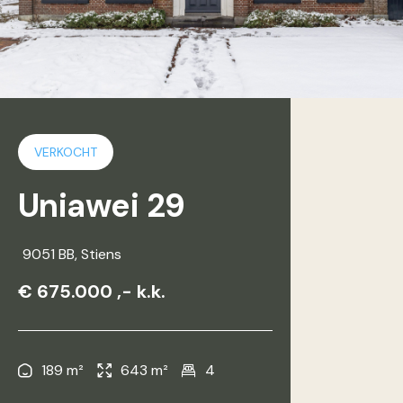
VERKOCHT
Uniawei 29
9051 BB
, Stiens
€ 675.000 ,- k.k.
189 m²
643 m²
4