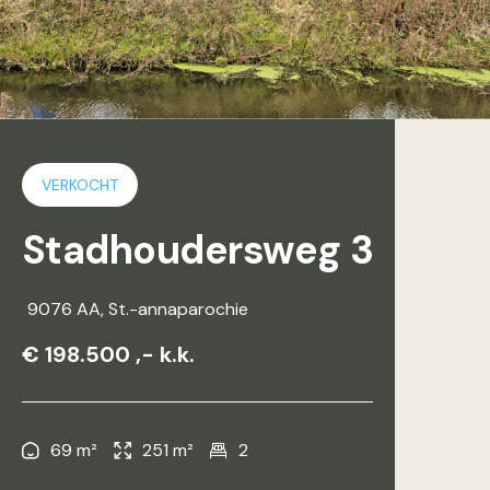
VERKOCHT
Stadhoudersweg 3
9076 AA
, St.-annaparochie
€ 198.500 ,- k.k.
69 m²
251 m²
2