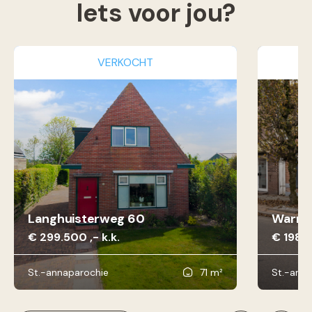
Iets voor jou?
VERKOCHT
Langhuisterweg 60
Warmo
€ 299.500 ,- k.k.
€ 198.5
St.-annaparochie
71 m²
St.-anna