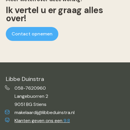
Ik vertel u er graag alles
over!
Contact opnemen
Libbe Duinstra
058-7620960
Langebuorren 2
9051 BG Stiens
makelaardij@libbeduinstra.nl
Klanten geven ons een
9.8