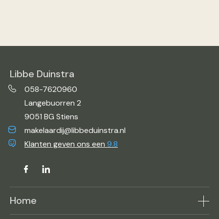
Libbe Duinstra
058-7620960
Langebuorren 2
9051 BG Stiens
makelaardij@libbeduinstra.nl
Klanten geven ons een
9.8
Home
Aanbod