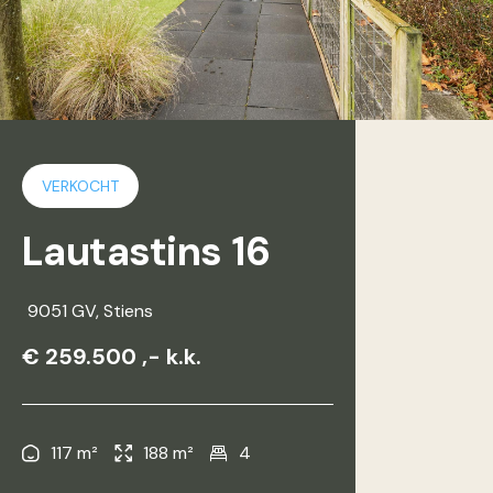
VERKOCHT
Lautastins 16
9051 GV
, Stiens
€ 259.500 ,- k.k.
117 m²
188 m²
4