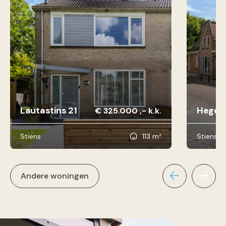
Lautastins 21
Hegebu
€ 325.000 ,- k.k.
Stiens
113 m²
Stiens
Andere woningen