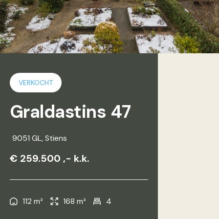
VERKOCHT
Graldastins 47
9051 GL
, Stiens
€ 259.500 ,- k.k.
112 m²
168 m²
4