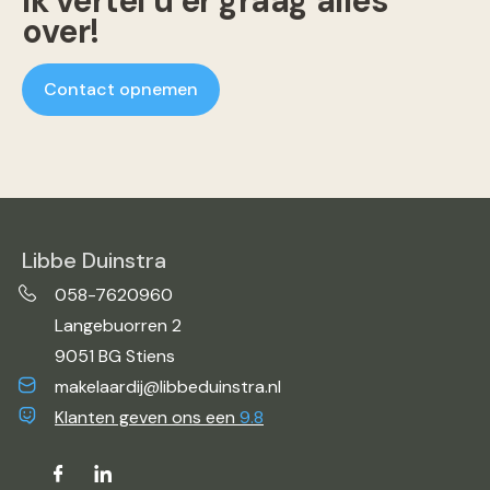
Ik vertel u er graag alles
over!
Contact opnemen
Libbe Duinstra
058-7620960
Langebuorren 2
9051 BG Stiens
makelaardij@libbeduinstra.nl
Klanten geven ons een
9.8