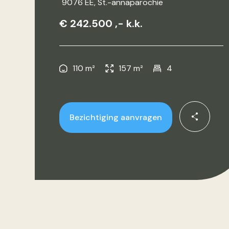
9076 EE
, St.-annaparochie
€ 242.500 ,- k.k.
110 m²
157 m²
4
Bezichtiging aanvragen