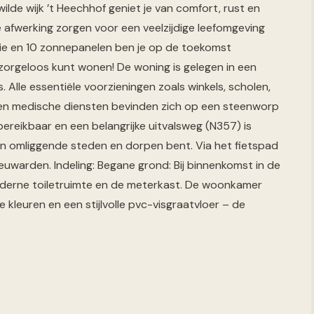
ilde wijk ’t Heechhof geniet je van comfort, rust en
ge afwerking zorgen voor een veelzijdige leefomgeving
olatie en 10 zonnepanelen ben je op de toekomst
 zorgeloos kunt wonen! De woning is gelegen in een
. Alle essentiële voorzieningen zoals winkels, scholen,
 en medische diensten bevinden zich op een steenworp
ereikbaar en een belangrijke uitvalsweg (N357) is
in omliggende steden en dorpen bent. Via het fietspad
euwarden. Indeling: Begane grond: Bij binnenkomst in de
moderne toiletruimte en de meterkast. De woonkamer
e kleuren en een stijlvolle pvc-visgraatvloer – de