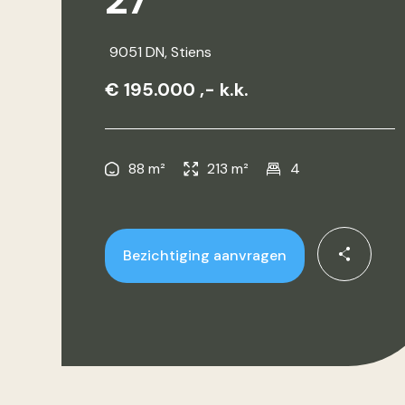
9051 DN
, Stiens
€ 195.000 ,- k.k.
88 m²
213 m²
4
Bezichtiging aanvragen