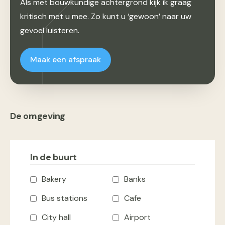
Als met bouwkundige achtergrond kijk ik graag
kritisch met u mee. Zo kunt u ‘gewoon’ naar uw
gevoel luisteren.
Maak een afspraak
De omgeving
In de buurt
Bakery
Banks
Bus stations
Cafe
City hall
Airport