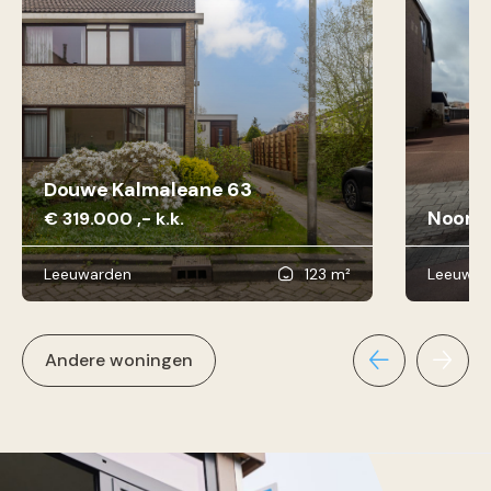
Douwe Kalmaleane 63
Noorde
€ 319.000 ,- k.k.
Leeuwarden
123 m²
Leeuwar
Andere woningen