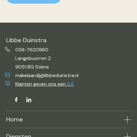
Libbe Duinstra
058-7620960
Langebuorren 2
9051 BG Stiens
makelaardij@libbeduinstra.nl
Klanten geven ons een
9.8
Home
Aanbod
Diensten