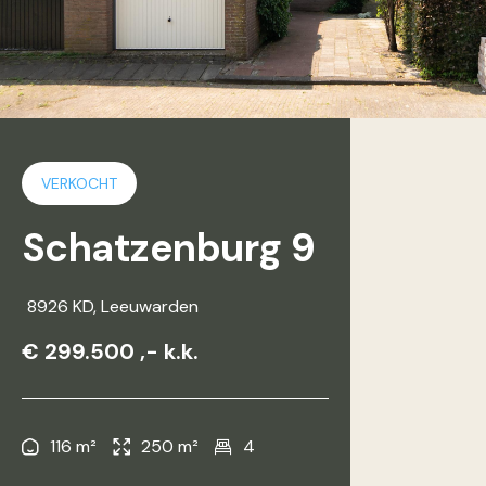
VERKOCHT
Schatzenburg 9
8926 KD
, Leeuwarden
€ 299.500 ,- k.k.
116 m²
250 m²
4