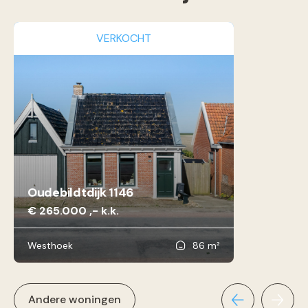
VERKOCHT
Oudebildtdijk 1146
€ 265.000 ,- k.k.
Westhoek
86 m²
Andere woningen