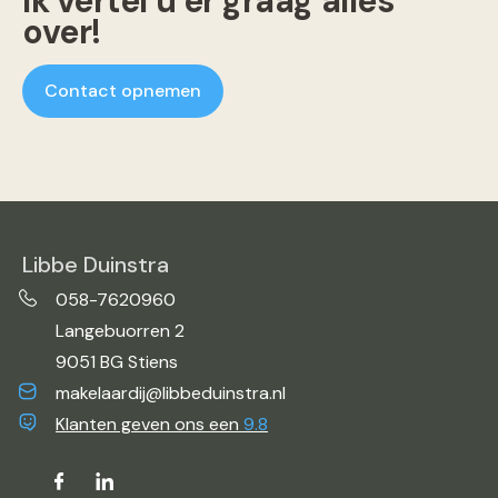
Ik vertel u er graag alles
over!
Contact opnemen
Libbe Duinstra
058-7620960
Langebuorren 2
9051 BG Stiens
makelaardij@libbeduinstra.nl
Klanten geven ons een
9.8