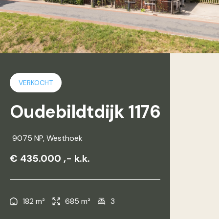
VERKOCHT
Oudebildtdijk 1176
9075 NP
, Westhoek
€ 435.000 ,- k.k.
182 m²
685 m²
3