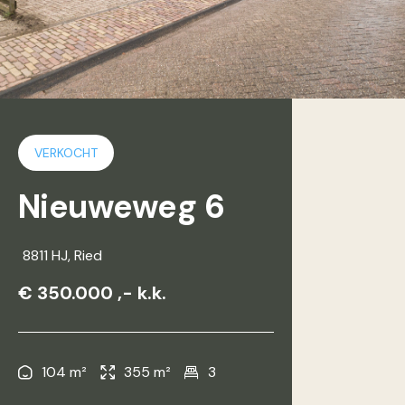
VERKOCHT
Nieuweweg 6
8811 HJ
, Ried
€ 350.000 ,- k.k.
104 m²
355 m²
3