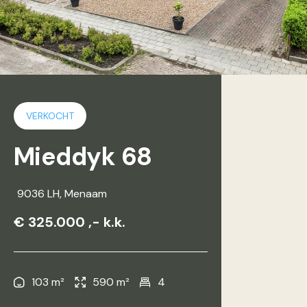
VERKOCHT
Mieddyk 68
9036 LH
, Menaam
€ 325.000 ,- k.k.
103 m²
590 m²
4