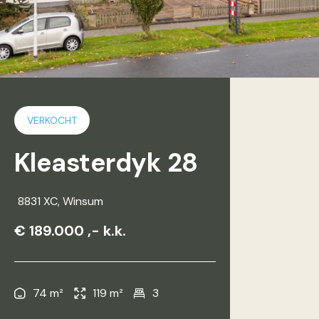
VERKOCHT
Kleasterdyk 28
8831 XC
, Winsum
€ 189.000 ,- k.k.
74 m²
119 m²
3