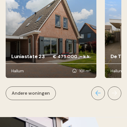
Luniastate 23
De Tsja
€ 475.000 ,- k.k.
Hallum
101 m²
Hallum
Andere woningen