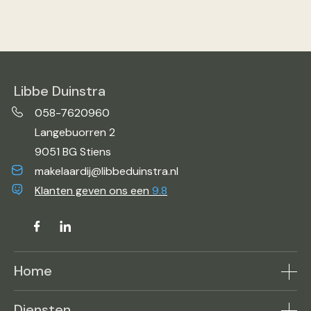
Libbe Duinstra
058-7620960
Langebuorren 2
9051 BG Stiens
makelaardij@libbeduinstra.nl
Klanten geven ons een
9.8
Home
Aanbod
Diensten