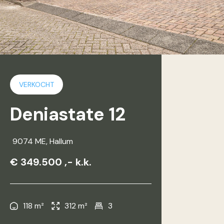
VERKOCHT
Deniastate 12
9074 ME
, Hallum
€ 349.500 ,- k.k.
118 m²
312 m²
3