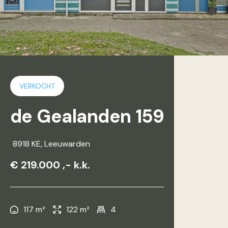
VERKOCHT
de Gealanden 159
8918 KE
, Leeuwarden
€ 219.000 ,- k.k.
117 m²
122 m²
4