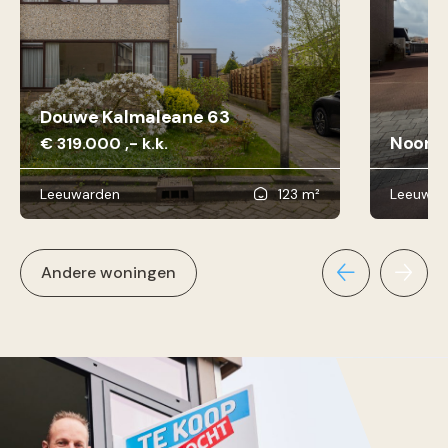
Douwe Kalmaleane 63
Noorde
€ 319.000 ,- k.k.
Leeuwarden
123 m²
Leeuwar
Andere woningen