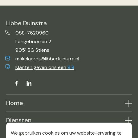
Libbe Duinstra
058-7620960
Langebuorren 2
9051 BG Stiens
makelaardij@libbeduinstra.nl
Klanten geven ons een
9.8
Home
Aanbod
Diensten
Makelaar in de buurt
Woning verkopen
Reviews
We gebruiken cookies om uw website-ervaring te
Contact