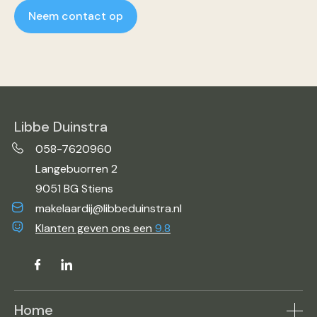
Neem contact op
Libbe Duinstra
058-7620960
Langebuorren 2
9051 BG Stiens
makelaardij@libbeduinstra.nl
Klanten geven ons een
9.8
Home