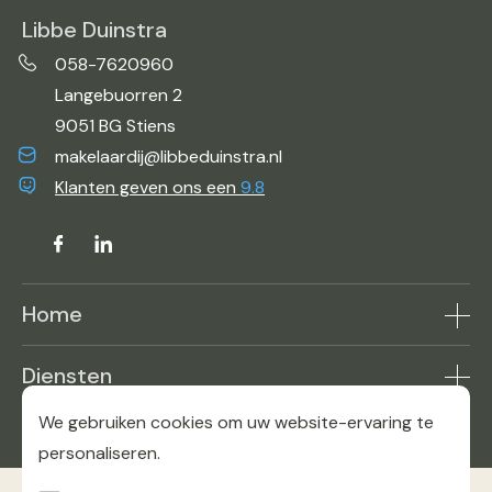
Libbe Duinstra
058-7620960
Langebuorren 2
9051 BG Stiens
makelaardij@libbeduinstra.nl
Klanten geven ons een
9.8
Home
Aanbod
Diensten
Makelaar in de buurt
Woning verkopen
Reviews
We gebruiken cookies om uw website-ervaring te
Contact
Woning kopen
personaliseren.
Bekijk onze Funda pagina
Over ons
Woning taxaties