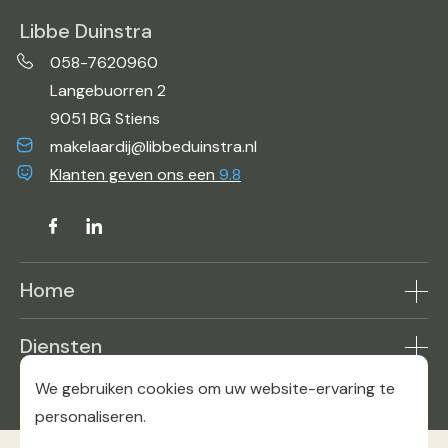
Libbe Duinstra
058-7620960
Langebuorren 2
9051 BG Stiens
makelaardij@libbeduinstra.nl
Klanten geven ons een
9.8
Home
Aanbod
Diensten
Makelaar in de buurt
Woning verkopen
Reviews
We gebruiken cookies om uw website-ervaring te
Contact
Woning kopen
personaliseren.
Bekijk onze Funda pagina
Over ons
Woning taxaties