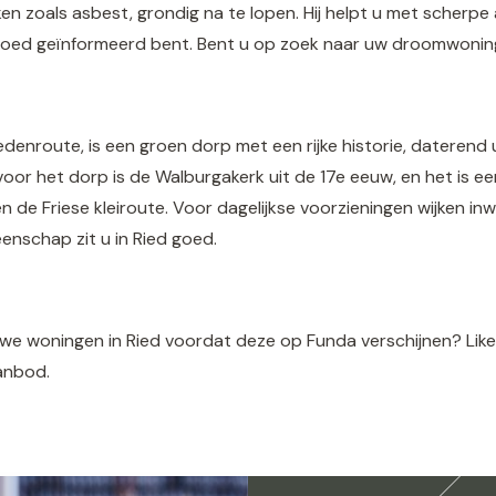
ken zoals asbest, grondig na te lopen. Hij helpt u met scherpe
 goed geïnformeerd bent. Bent u op zoek naar uw droomwoning 
tedenroute, is een groen dorp met een rijke historie, daterend
or het dorp is de Walburgakerk uit de 17e eeuw, en het is ee
n de Friese kleiroute. Voor dagelijkse voorzieningen wijken in
nschap zit u in Ried goed.
euwe woningen in Ried voordat deze op Funda verschijnen? Lik
anbod.