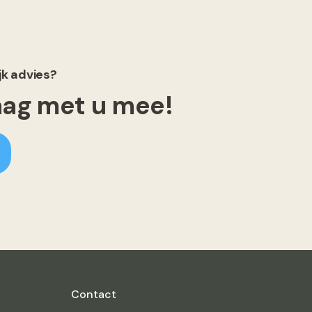
jk advies?
raag met u mee!
Contact