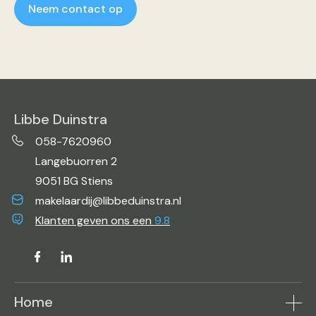
Neem contact op
Libbe Duinstra
058-7620960
Langebuorren 2
9051 BG Stiens
makelaardij@libbeduinstra.nl
Klanten geven ons een
9.8
Home