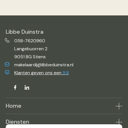
Libbe Duinstra
058-7620960
Langebuorren 2
9051 BG Stiens
makelaardij@libbeduinstra.nl
Klanten geven ons een
9.8
Home
Aanbod
Diensten
Makelaar in de buurt