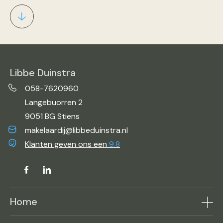
Libbe Duinstra
058-7620960
Langebuorren 2
9051 BG Stiens
makelaardij@libbeduinstra.nl
Klanten geven ons een
9.8
Home
Aanbod