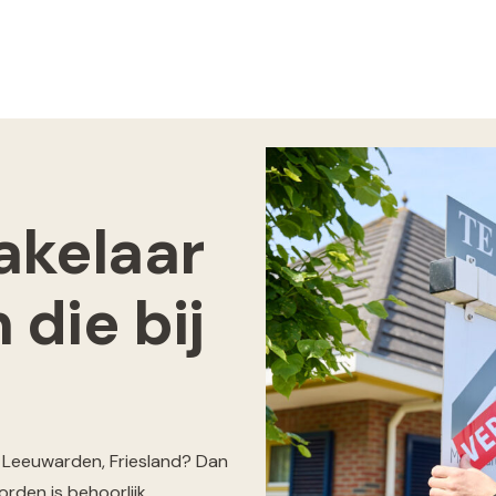
kelaar
die bij
 Leeuwarden, Friesland? Dan
orden is behoorlijk