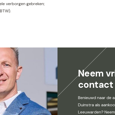
uele verborgen gebreken;
 BTW).
Neem vri
contact
Benieuwd naar de a
Duinstra als aanko
Leeuwarden? Neem 