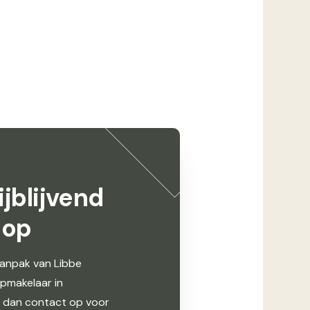
jblijvend
 op
anpak van Libbe
opmakelaar in
dan contact op voor