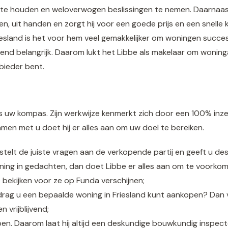
l te houden en weloverwogen beslissingen te nemen. Daarnaast n
, uit handen en zorgt hij voor een goede prijs en een snelle 
Friesland is het voor hem veel gemakkelijker om woningen succes
end belangrijk. Daarom lukt het Libbe als makelaar om wonin
bieder bent.
ls uw kompas. Zijn werkwijze kenmerkt zich door een 100% inze
amen met u doet hij er alles aan om uw doel te bereiken.
n, stelt de juiste vragen aan de verkopende partij en geeft u de
ing in gedachten, dan doet Libbe er alles aan om te voorkome
 bekijken voor ze op Funda verschijnen;
drag u een bepaalde woning in Friesland kunt aankopen? Dan
n vrijblijvend;
pen. Daarom laat hij altijd een deskundige bouwkundig inspect