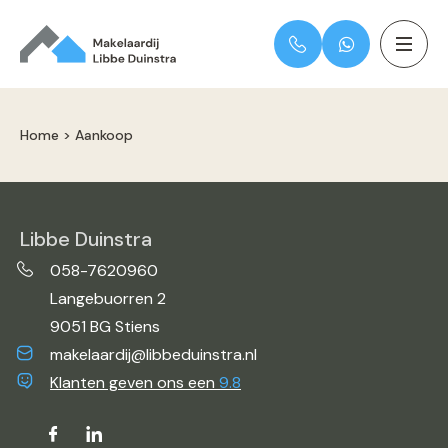
Home
>
Aankoop
Libbe Duinstra
058-7620960
Langebuorren 2
9051 BG Stiens
makelaardij@libbeduinstra.nl
Klanten geven ons een
9.8